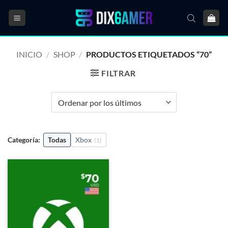
Saltar
al
contenido
INICIO
/
SHOP
/
PRODUCTOS ETIQUETADOS “70”
FILTRAR
Categoría:
Todas
Xbox
(1)