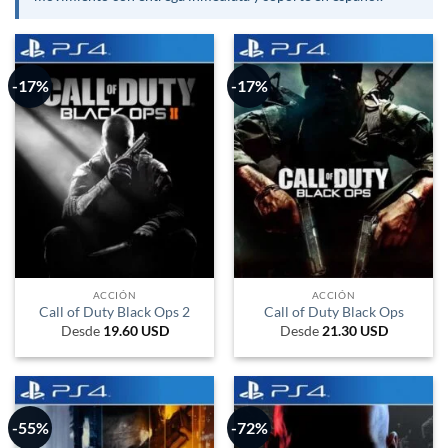
-17%
-17%
ACCIÓN
ACCIÓN
Call of Duty Black Ops 2
Call of Duty Black Ops
Desde
19.60
USD
Desde
21.30
USD
-55%
-72%