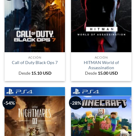
ACCIÓN
ACCIÓN
HITMAN World of
Call of Duty Black Ops 7
Assassination
Desde
15.10
USD
Desde
15.00
USD
-54%
-28%