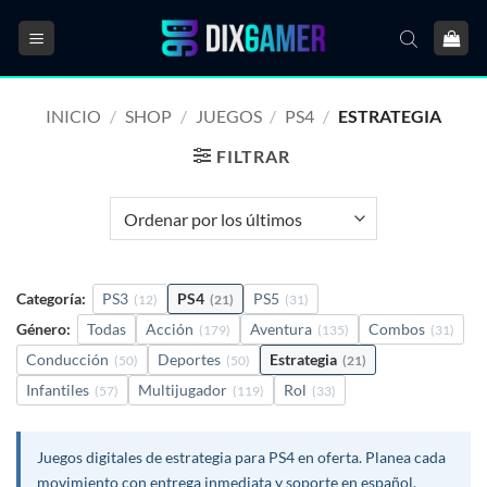
Saltar
al
contenido
INICIO
/
SHOP
/
JUEGOS
/
PS4
/
ESTRATEGIA
FILTRAR
Categoría:
PS3
PS4
PS5
(12)
(21)
(31)
Género:
Todas
Acción
Aventura
Combos
(179)
(135)
(31)
Conducción
Deportes
Estrategia
(50)
(50)
(21)
Infantiles
Multijugador
Rol
(57)
(119)
(33)
Juegos digitales de estrategia para PS4 en oferta. Planea cada
movimiento con entrega inmediata y soporte en español.