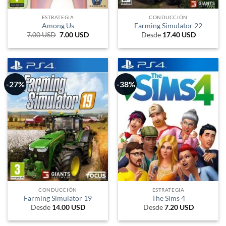
ESTRATEGIA
CONDUCCIÓN
Among Us
Farming Simulator 22
7.00
USD
El
7.00
USD
El
Desde
17.40
USD
precio
precio
original
actual
era:
es:
8 USD.
7 USD.
-27%
-38%
CONDUCCIÓN
ESTRATEGIA
Farming Simulator 19
The Sims 4
Desde
14.00
USD
Desde
7.20
USD