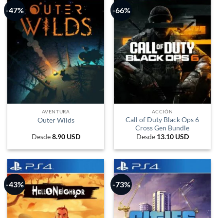
-47%
-66%
AVENTURA
ACCIÓN
Call of Duty Black Ops 6
Outer Wilds
Cross Gen Bundle
Desde
8.90
USD
Desde
13.10
USD
-43%
-73%