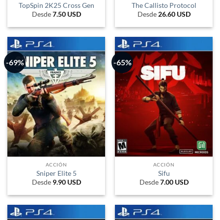
TopSpin 2K25 Cross Gen
The Callisto Protocol
Desde
7.50
USD
Desde
26.60
USD
-69%
-65%
ACCIÓN
ACCIÓN
Sniper Elite 5
Sifu
Desde
9.90
USD
Desde
7.00
USD