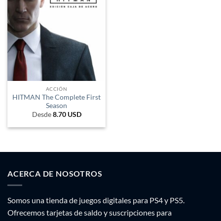
ACCIÓN
HITMAN The Complete First
Season
Desde
8.70
USD
ACERCA DE NOSOTROS
Somos una tienda de juegos digitales para PS4 y PS5.
Ofrecemos tarjetas de saldo y suscripciones para