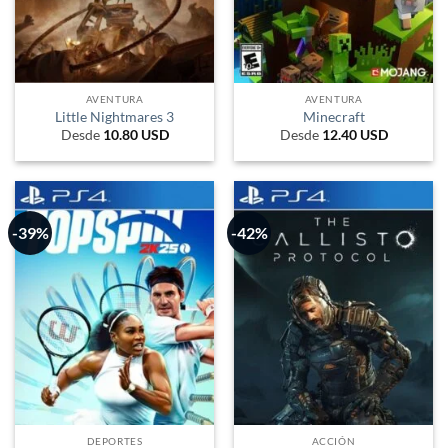
AVENTURA
AVENTURA
Little Nightmares 3
Minecraft
Desde
10.80
USD
Desde
12.40
USD
-39%
-42%
DEPORTES
ACCIÓN