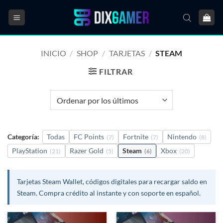
Saltar
al
contenido
INICIO
/
SHOP
/
TARJETAS
/
STEAM
FILTRAR
Categoría:
Todas
FC Points
Fortnite
Nintendo
(7)
(7)
(8)
PlayStation
Razer Gold
Steam
Xbox
(21)
(5)
(6)
(20)
Tarjetas Steam Wallet, códigos digitales para recargar saldo en
Steam. Compra crédito al instante y con soporte en español.