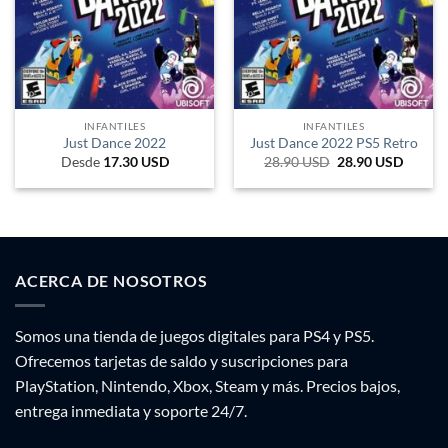
INFANTILES
INFANTILES
Just Dance 2022
Just Dance 2022 PS5 Retro
Desde
17.30
USD
28.90
USD
El
28.90
USD
El
precio
precio
original
actual
era:
es:
64.350 ARS.
47.685
ACERCA DE NOSOTROS
Somos una tienda de juegos digitales para PS4 y PS5.
Ofrecemos tarjetas de saldo y suscripciones para
PlayStation, Nintendo, Xbox, Steam y más. Precios bajos,
entrega inmediata y soporte 24/7.