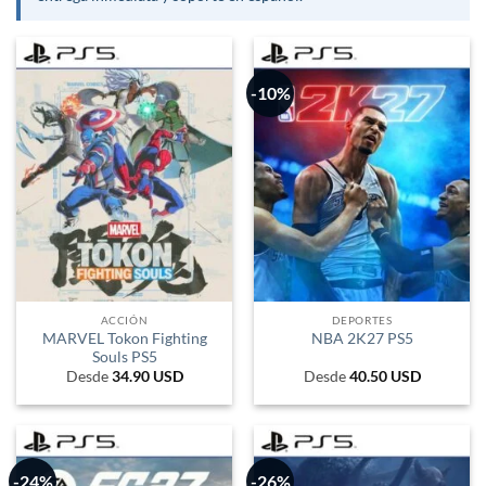
-10%
ACCIÓN
DEPORTES
MARVEL Tokon Fighting
NBA 2K27 PS5
Souls PS5
Desde
34.90
USD
Desde
40.50
USD
-24%
-26%