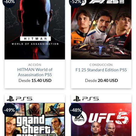
-60%
-52%
ACCIÓN
CONDUCCIÓN
HITMAN World of
F1 25 Standard Edition PS5
Assassination PS5
Desde
15.40
USD
Desde
20.40
USD
-49%
-48%