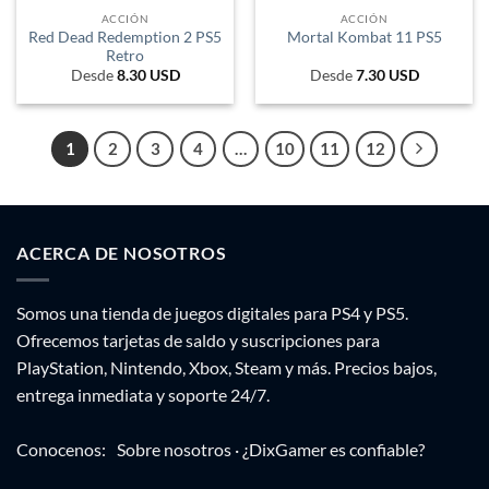
ACCIÓN
ACCIÓN
Red Dead Redemption 2 PS5
Mortal Kombat 11 PS5
Retro
Desde
8.30
USD
Desde
7.30
USD
1
2
3
4
…
10
11
12
ACERCA DE NOSOTROS
Somos una tienda de juegos digitales para PS4 y PS5.
Ofrecemos tarjetas de saldo y suscripciones para
PlayStation, Nintendo, Xbox, Steam y más. Precios bajos,
entrega inmediata y soporte 24/7.
Conocenos:
Sobre nosotros
·
¿DixGamer es confiable?