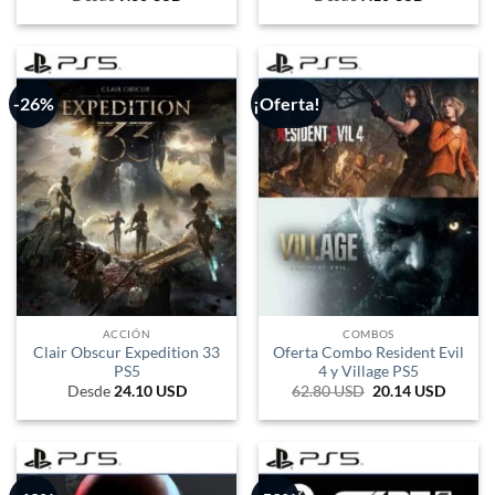
-26%
¡Oferta!
ACCIÓN
COMBOS
Clair Obscur Expedition 33
Oferta Combo Resident Evil
PS5
4 y Village PS5
Desde
24.10
USD
62.80
USD
El
20.14
USD
El
precio
precio
original
actual
era:
es:
103.620 ARS.
33.231