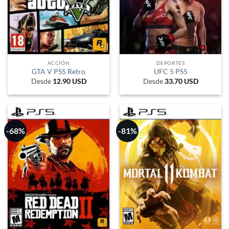
ACCIÓN
DEPORTES
GTA V PS5 Retro
UFC 5 PS5
Desde
12.90
USD
Desde
33.70
USD
-68%
-81%