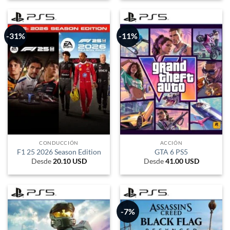
-31%
-11%
CONDUCCIÓN
ACCIÓN
F1 25 2026 Season Edition
GTA 6 PS5
Desde
20.10
USD
Desde
41.00
USD
-7%