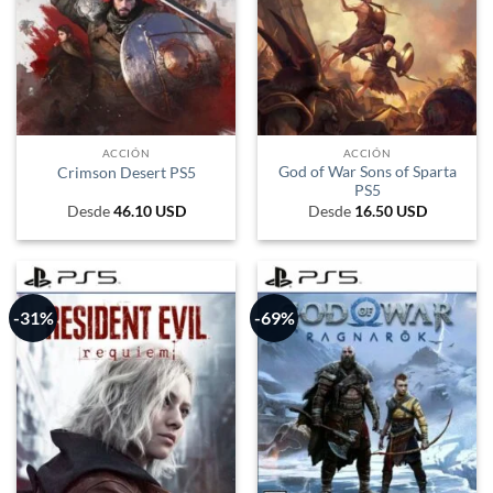
ACCIÓN
ACCIÓN
God of War Sons of Sparta
Crimson Desert PS5
PS5
Desde
46.10
USD
Desde
16.50
USD
-31%
-69%