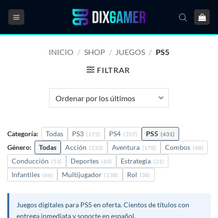
Saltar
al
contenido
INICIO
/
SHOP
/
JUEGOS
/
PS5
FILTRAR
Categoría:
Todas
PS3
PS4
PS5
(175)
(357)
(431)
Género:
Todas
Acción
Aventura
Combos
(233)
(178)
(48)
Conducción
Deportes
Estrategia
(53)
(60)
(31)
Infantiles
Multijugador
Rol
(66)
(138)
(38)
Juegos digitales para PS5 en oferta. Cientos de títulos con
entrega inmediata y soporte en español.