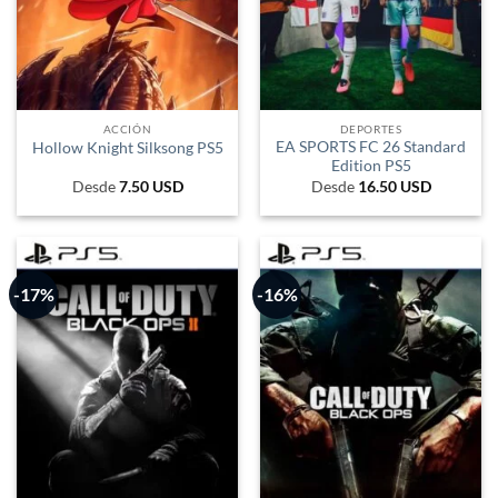
ACCIÓN
DEPORTES
EA SPORTS FC 26 Standard
Hollow Knight Silksong PS5
Edition PS5
Desde
7.50
USD
Desde
16.50
USD
-17%
-16%