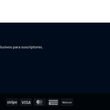
PEN
PYG
UYU
usivos para suscriptores.
Stripe
Visa
MasterCard
American
BitCoin
Express