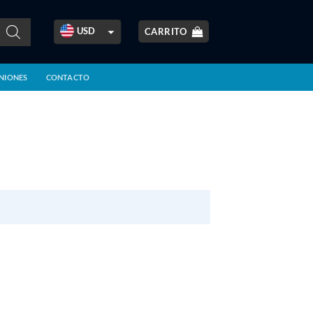
USD
CARRITO
ARS
NIONES
CONTACTO
BOB
BRL
CLP
COP
CRC
EUR
GBP
GTQ
MXN