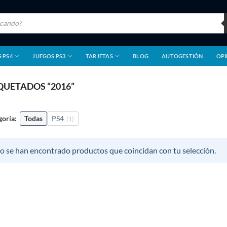
 PS4
JUEGOS PS3
TARJETAS
BLOG
AUTOGESTIÓN
OPI
UETADOS “2016”
goría:
Todas
PS4
(1)
o se han encontrado productos que coincidan con tu selección.