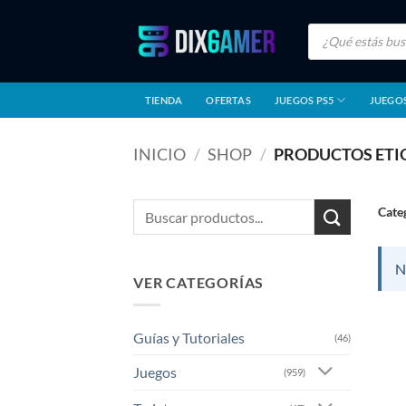
Saltar
Búsqueda
al
de
productos
contenido
TIENDA
OFERTAS
JUEGOS PS5
JUEGOS
INICIO
/
SHOP
/
PRODUCTOS ETIQ
Buscar
Cate
por:
N
VER CATEGORÍAS
Guías y Tutoriales
(46)
Juegos
(959)