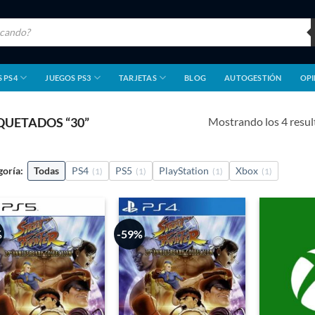
 PS4
JUEGOS PS3
TARJETAS
BLOG
AUTOGESTIÓN
OPI
Mostrando los 4 resu
UETADOS “30”
goría:
Todas
PS4
PS5
PlayStation
Xbox
(1)
(1)
(1)
(1)
%
-59%