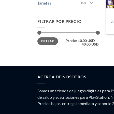
Tarjetas
(67)
FILTRAR POR PRECIO
A
Precio
Precio
Precio:
10.00 USD
—
FILTRAR
mínimo
máximo
40.00 USD
ACERCA DE NOSOTROS
Somos una tienda de juegos digitales para P
de saldo y suscripciones para PlayStation, 
Precios bajos, entrega inmediata y soporte 