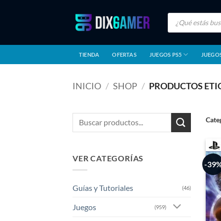
Saltar
Búsqueda
al
de
productos
contenido
TIENDA
OFERTAS
JUEGOS PS5
JUEGOS
INICIO
/
SHOP
/
PRODUCTOS ETIQ
Buscar
Cate
por:
VER CATEGORÍAS
-39
Guías y Tutoriales
(46)
Juegos
(959)