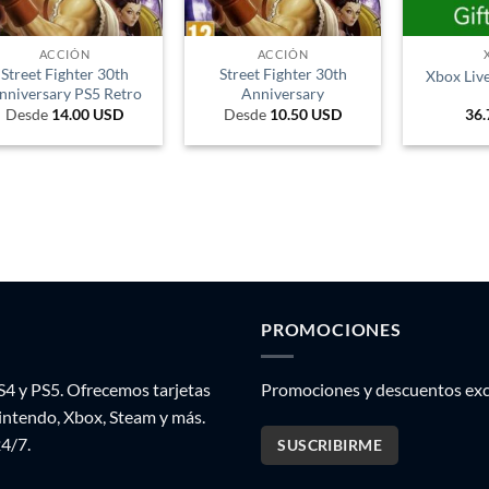
ACCIÓN
ACCIÓN
Street Fighter 30th
Street Fighter 30th
Xbox Liv
nniversary PS5 Retro
Anniversary
Desde
14.00
USD
Desde
10.50
USD
36.
PROMOCIONES
S4 y PS5. Ofrecemos tarjetas
Promociones y descuentos excl
Nintendo, Xbox, Steam y más.
24/7.
SUSCRIBIRME