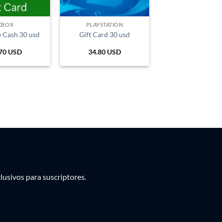
PEN
PYG
XBOX
PLAYSTATION
e Cash 30 usd
Gift Card 30 usd
UYU
70
USD
34.80
USD
usivos para suscriptores.