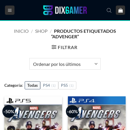
Saltar
al
contenido
INICIO
/
SHOP
/
PRODUCTOS ETIQUETADOS
“ADVENGER”
FILTRAR
Categoría:
Todas
PS4
PS5
(1)
(1)
-50%
-60%