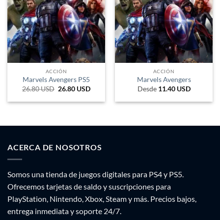
ACCIÓN
ACCIÓN
Marvels Avengers PS5
Marvels Avengers
26.80
USD
El
26.80
USD
El
Desde
11.40
USD
precio
precio
original
actual
era:
es:
54.10 USD.
26.80 USD.
ACERCA DE NOSOTROS
Somos una tienda de juegos digitales para PS4 y PS5.
Ofrecemos tarjetas de saldo y suscripciones para
PlayStation, Nintendo, Xbox, Steam y más. Precios bajos,
entrega inmediata y soporte 24/7.