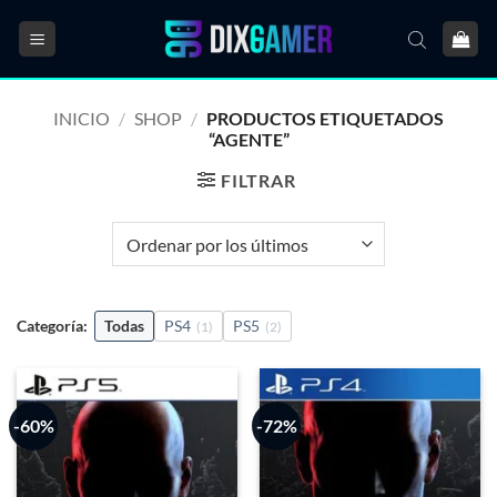
Saltar
al
contenido
INICIO
/
SHOP
/
PRODUCTOS ETIQUETADOS
“AGENTE”
FILTRAR
Categoría:
Todas
PS4
PS5
(1)
(2)
-60%
-72%