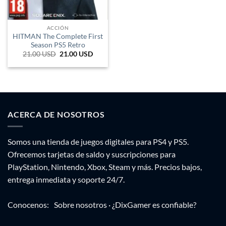
ACCIÓN
HITMAN The Complete First
Season PS5 Retro
21.00
USD
El
21.00
USD
El
precio
precio
original
actual
era:
es:
89.265 ARS.
34.650 ARS.
ACERCA DE NOSOTROS
Somos una tienda de juegos digitales para PS4 y PS5.
Ofrecemos tarjetas de saldo y suscripciones para
PlayStation, Nintendo, Xbox, Steam y más. Precios bajos,
entrega inmediata y soporte 24/7.
Conocenos:
Sobre nosotros
·
¿DixGamer es confiable?