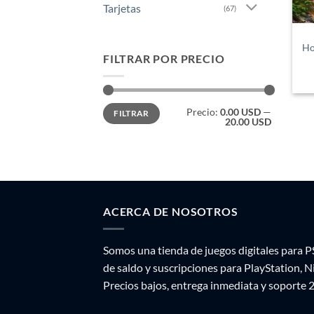
Tarjetas
(67)
Ho
FILTRAR POR PRECIO
Precio
Precio
Precio:
0.00 USD
—
FILTRAR
mínimo
máximo
20.00 USD
ACERCA DE NOSOTROS
Somos una tienda de juegos digitales para P
de saldo y suscripciones para PlayStation, 
Precios bajos, entrega inmediata y soporte 