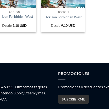
ACCIÓN
ACCIÓN
rizon Forbidden West
Horizon Forbidden West
PS5
Desde
9.10
USD
Desde
9.10
USD
PROMOCIONES
S4 y PS5. Ofrecemos tarjetas
Promociones y descuentos excl
Nintendo, Xbox, Steam y más.
24/7.
SUSCRIBIRME