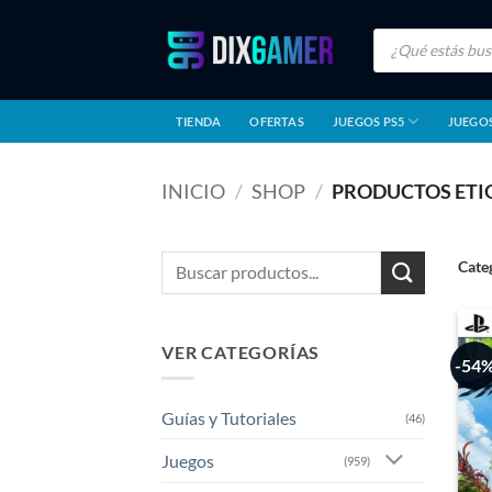
Saltar
Búsqueda
al
de
productos
contenido
TIENDA
OFERTAS
JUEGOS PS5
JUEGOS
INICIO
/
SHOP
/
PRODUCTOS ETI
Buscar
Cate
por:
VER CATEGORÍAS
-54
Guías y Tutoriales
(46)
Juegos
(959)