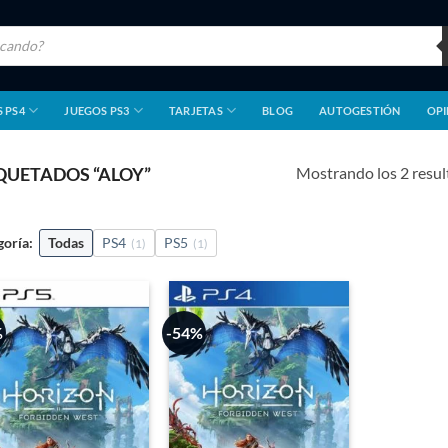
 PS4
JUEGOS PS3
TARJETAS
BLOG
AUTOGESTIÓN
OPI
Mostrando los 2 resu
QUETADOS “ALOY”
goría:
Todas
PS4
PS5
(1)
(1)
%
-54%