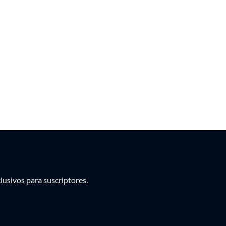
PEN
PYG
UYU
usivos para suscriptores.