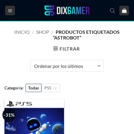
Saltar
al
contenido
INICIO
/
SHOP
/
PRODUCTOS ETIQUETADOS
“ASTROBOT”
FILTRAR
Categoría:
Todas
PS5
(1)
-31%