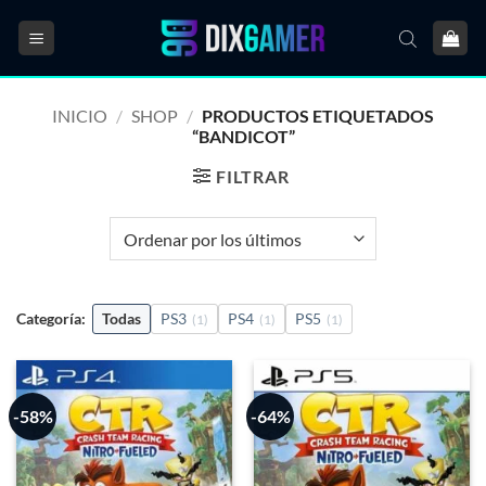
Saltar
al
contenido
INICIO
/
SHOP
/
PRODUCTOS ETIQUETADOS
“BANDICOT”
FILTRAR
Categoría:
Todas
PS3
PS4
PS5
(1)
(1)
(1)
-58%
-64%