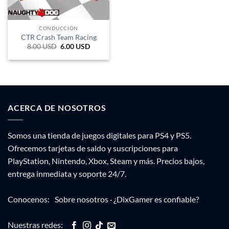
CONDUCCIÓN
CTR Crash Team Racing
8.00
USD
El
6.00
USD
El
precio
precio
original
actual
era:
es:
13.200 ARS.
9.900 ARS.
ACERCA DE NOSOTROS
Somos una tienda de juegos digitales para PS4 y PS5.
Ofrecemos tarjetas de saldo y suscripciones para
PlayStation, Nintendo, Xbox, Steam y más. Precios bajos,
entrega inmediata y soporte 24/7.
Conocenos:
Sobre nosotros
·
¿DixGamer es confiable?
Nuestras redes: