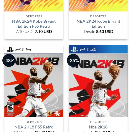
DEPORTES
DEPORTES
NBA 2K24 Kobe Bryant
NBA 2K24 Kobe Bryant
Edition PS5 Retro
Edition
7.10
USD
El
7.10
USD
El
Desde
8.60
USD
precio
precio
original
actual
era:
es:
155.544 COP.
23.699 COP.
-48%
-35%
DEPORTES
DEPORTES
NBA 2K18 PS5 Retro
Nba 2K18