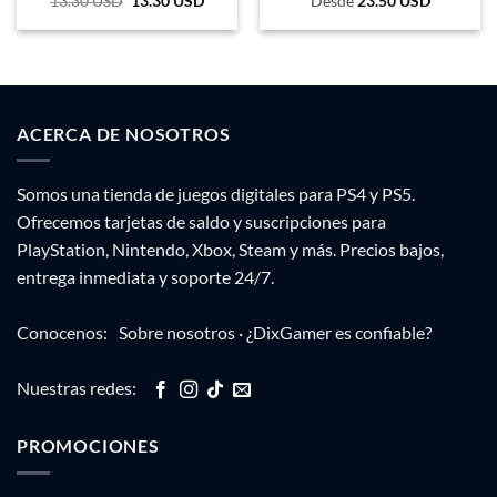
13.30
USD
El
13.30
USD
El
Desde
23.50
USD
precio
precio
original
actual
era:
es:
84.781 COP.
44.393 COP.
ACERCA DE NOSOTROS
Somos una tienda de juegos digitales para PS4 y PS5.
Ofrecemos tarjetas de saldo y suscripciones para
PlayStation, Nintendo, Xbox, Steam y más. Precios bajos,
entrega inmediata y soporte 24/7.
Conocenos:
Sobre nosotros
·
¿DixGamer es confiable?
Nuestras redes:
PROMOCIONES