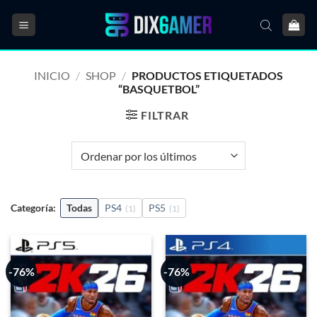
Saltar
al
contenido
INICIO
/
SHOP
/
PRODUCTOS ETIQUETADOS
“BASQUETBOL”
FILTRAR
Categoría:
Todas
PS4
PS5
(1)
(1)
-76%
-76%