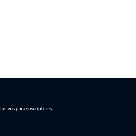
PEN
PYG
UYU
usivos para suscriptores.