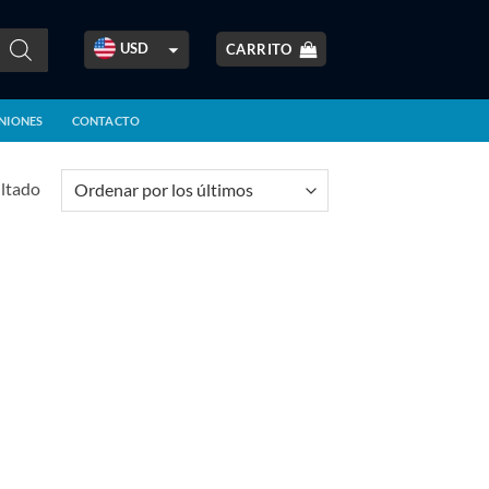
USD
CARRITO
ARS
NIONES
CONTACTO
BOB
BRL
ultado
CLP
COP
CRC
EUR
GBP
GTQ
MXN