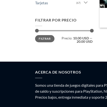
Tarjetas
(67)
FILTRAR POR PRECIO
Precio
Precio
Precio:
10.00 USD
—
FILTRAR
mínimo
máximo
20.00 USD
ACERCA DE NOSOTROS
Somos una tienda de juegos digitales para P
de saldo y suscripciones para PlayStation, 
Precios bajos, entrega inmediata y soporte 