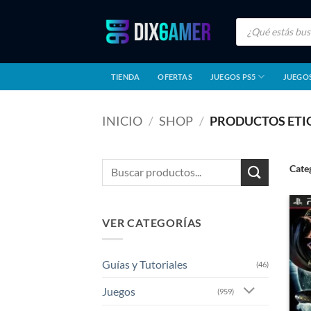
Saltar
Búsqueda
al
de
productos
contenido
TIENDA
OFERTAS
JUEGOS PS5
JUEGOS
INICIO
/
SHOP
/
PRODUCTOS ETI
Buscar
Cate
por:
VER CATEGORÍAS
Guías y Tutoriales
(46)
Juegos
(959)