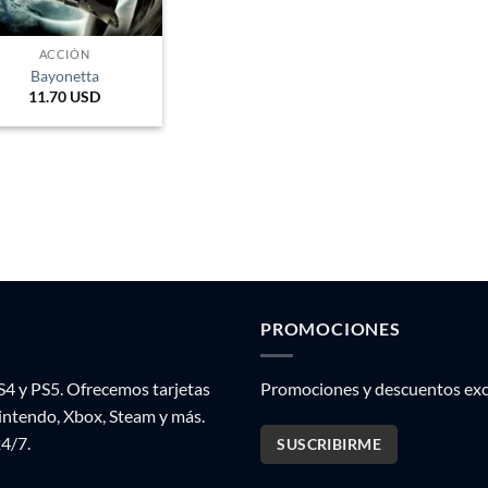
ACCIÓN
Bayonetta
11.70
USD
PROMOCIONES
S4 y PS5. Ofrecemos tarjetas
Promociones y descuentos excl
Nintendo, Xbox, Steam y más.
24/7.
SUSCRIBIRME