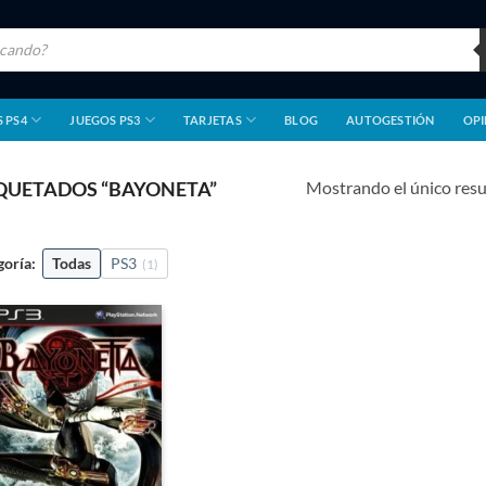
 PS4
JUEGOS PS3
TARJETAS
BLOG
AUTOGESTIÓN
OPI
Mostrando el único res
QUETADOS “BAYONETA”
goría:
Todas
PS3
(1)