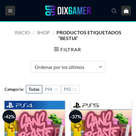
Saltar
al
contenido
INICIO
/
SHOP
/
PRODUCTOS ETIQUETADOS
“BESTIA”
FILTRAR
Categoría:
Todas
PS4
PS5
(1)
(1)
-42%
-37%