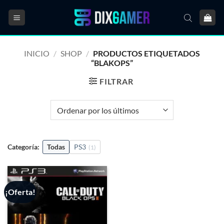
Saltar
al
contenido
INICIO
/
SHOP
/
PRODUCTOS ETIQUETADOS
“BLAKOPS”
FILTRAR
Categoría:
Todas
PS3
(1)
¡Oferta!