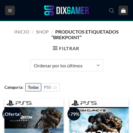
Saltar
al
contenido
INICIO
/
SHOP
/
PRODUCTOS ETIQUETADOS
“BREKPOINT”
FILTRAR
Categoría:
Todas
PS5
(2)
¡Oferta!
-79%