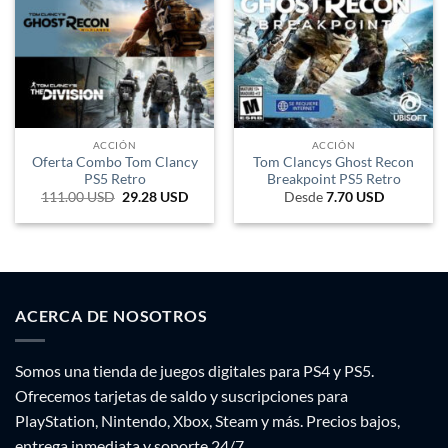
ACCIÓN
ACCIÓN
Oferta Combo Tom Clancy
Tom Clancys Ghost Recon
PS5 Retro
Breakpoint PS5 Retro
111.00
USD
El
29.28
USD
El
Desde
7.70
USD
precio
precio
original
actual
era:
es:
183.150 ARS.
48.312 ARS.
ACERCA DE NOSOTROS
Somos una tienda de juegos digitales para PS4 y PS5.
Ofrecemos tarjetas de saldo y suscripciones para
PlayStation, Nintendo, Xbox, Steam y más. Precios bajos,
entrega inmediata y soporte 24/7.