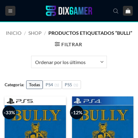
Saltar
al
contenido
INICIO
/
SHOP
/
PRODUCTOS ETIQUETADOS “BULLI”
FILTRAR
Categoría:
Todas
PS4
PS5
(1)
(1)
-33%
-12%