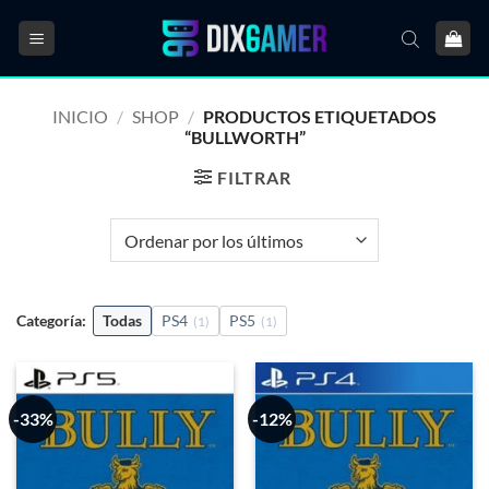
Saltar
al
contenido
INICIO
/
SHOP
/
PRODUCTOS ETIQUETADOS
“BULLWORTH”
FILTRAR
Categoría:
Todas
PS4
PS5
(1)
(1)
-33%
-12%