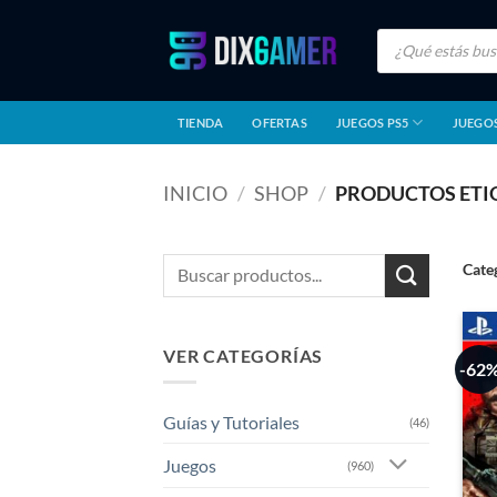
Saltar
Búsqueda
al
de
productos
contenido
TIENDA
OFERTAS
JUEGOS PS5
JUEGOS
INICIO
/
SHOP
/
PRODUCTOS ETIQ
Buscar
Cate
por:
VER CATEGORÍAS
-62
Guías y Tutoriales
(46)
Juegos
(960)