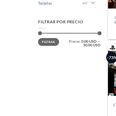
Tarjetas
(67)
FILTRAR POR PRECIO
W
Precio
Precio
Precio:
0.00 USD
—
FILTRAR
mínimo
máximo
30.00 USD
-73
C