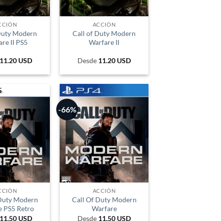
PEN
PYG
CCIÓN
ACCIÓN
 Duty Modern
Call of Duty Modern
UYU
re II PS5
Warfare II
11.20
USD
Desde
11.20
USD
-66%
CCIÓN
ACCIÓN
 Duty Modern
Call Of Duty Modern
e PS5 Retro
Warfare
11.50
USD
Desde
11.50
USD