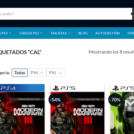
 PS4
JUEGOS PS3
TARJETAS
BLOG
AUTOGESTIÓN
OPI
Mostrando los 8 resu
UETADOS “CAL”
goría:
Todas
PS4
PS5
(4)
(4)
%
-54%
-70%