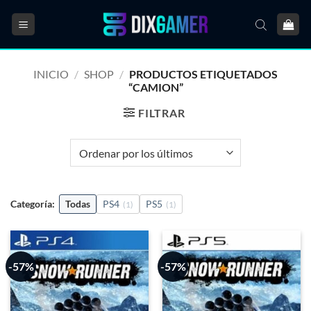
Saltar
al
contenido
INICIO
/
SHOP
/
PRODUCTOS ETIQUETADOS
“CAMION”
FILTRAR
Categoría:
Todas
PS4
PS5
(1)
(1)
-57%
-57%