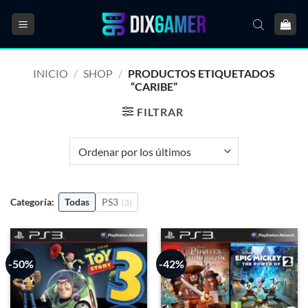
Saltar
al
contenido
INICIO
/
SHOP
/
PRODUCTOS ETIQUETADOS
“CARIBE”
FILTRAR
Categoría:
Todas
PS3
(3)
-50%
-42%