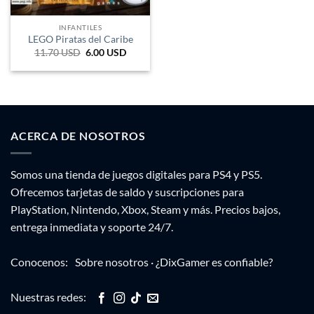
INFANTILES
LEGO Piratas del Caribe
11.70
USD
El
6.00
USD
El
precio
precio
original
actual
era:
es:
5.337 CRC.
2.737 CRC.
ACERCA DE NOSOTROS
Somos una tienda de juegos digitales para PS4 y PS5.
Ofrecemos tarjetas de saldo y suscripciones para
PlayStation, Nintendo, Xbox, Steam y más. Precios bajos,
entrega inmediata y soporte 24/7.
Conocenos:
Sobre nosotros
·
¿DixGamer es confiable?
Nuestras redes: