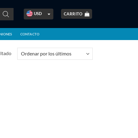
USD
CARRITO
ARS
NIONES
CONTACTO
BOB
BRL
ultado
CLP
COP
CRC
EUR
GBP
GTQ
MXN