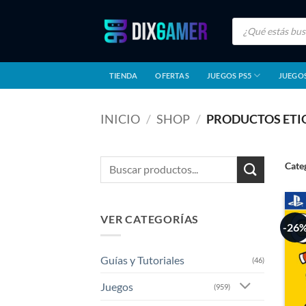
Saltar
Búsqueda
al
de
productos
contenido
TIENDA
OFERTAS
JUEGOS PS5
JUEGOS
INICIO
/
SHOP
/
PRODUCTOS ETI
Buscar
Cate
por:
VER CATEGORÍAS
-26
Guías y Tutoriales
(46)
Juegos
(959)