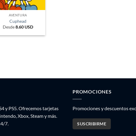
AVENTURA
Cuphead
Desde
8.60
USD
PROMOCIONES
S4 y PS5. Ofrecemos tarjetas
Promociones y descuentos excl
Nintendo, Xbox, Steam y más.
24/7.
SUSCRIBIRME