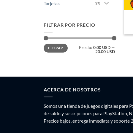
Tarjetas
(67)
FILTRAR POR PRECIO
Precio
Precio
Precio:
0.00 USD
—
FILTRAR
mínimo
máximo
20.00 USD
ACERCA DE NOSOTROS
Somos una tienda de juegos digitales para P
de saldo y suscripciones para PlayStation, 
Precios bajos, entrega inmediata y soporte 