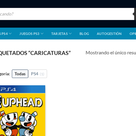
 PS4
JUEGOS PS3
TARJETAS
BLOG
AUTOGESTIÓN
OPI
Mostrando el único res
QUETADOS “CARICATURAS”
goría:
Todas
PS4
(1)
%