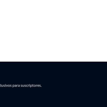
PEN
PYG
UYU
usivos para suscriptores.