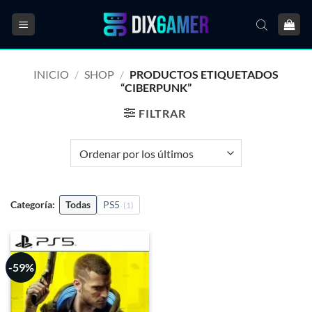
Saltar
al
contenido
INICIO
/
SHOP
/
PRODUCTOS ETIQUETADOS
“CIBERPUNK”
FILTRAR
Categoría:
Todas
PS5
(1)
-59%