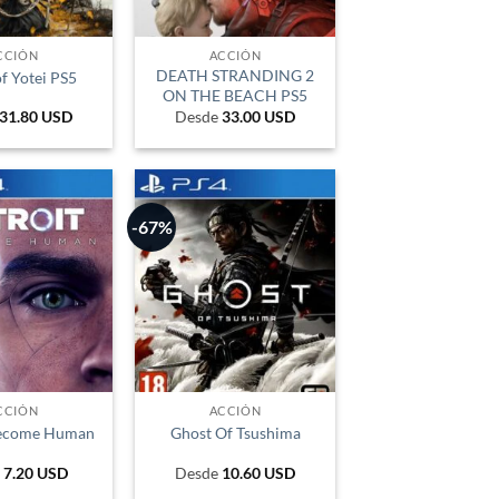
PEN
PYG
CCIÓN
ACCIÓN
DEATH STRANDING 2
f Yotei PS5
UYU
ON THE BEACH PS5
31.80
USD
Desde
33.00
USD
-67%
CCIÓN
ACCIÓN
Become Human
Ghost Of Tsushima
e
7.20
USD
Desde
10.60
USD