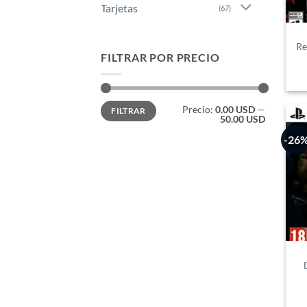
Tarjetas
(67)
Re
FILTRAR POR PRECIO
Precio
Precio
Precio:
0.00 USD
—
FILTRAR
mínimo
máximo
50.00 USD
-26