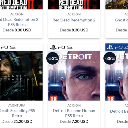
ACCIÓN
ACCIÓN
A
d Dead Redemption 2
Red Dead Redemption 2
Ghost o
PS5 Retro
Desde
8.30
USD
Desde
8.30
USD
Desde
%
-53%
-38%
AVENTURA
ACCIÓN
A
Death Stranding PS5
Detroit Become Human
Detroit 
Retro
PS5 Retro
Desde
21.20
USD
Desde
7.20
USD
Desd