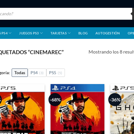
 PS4
JUEGOS PS3
TARJETAS
BLOG
AUTOGESTIÓN
OPI
Mostrando los 8 resu
QUETADOS “CINEMAREC”
goría:
Todas
PS4
PS5
(3)
(5)
%
-68%
-36%