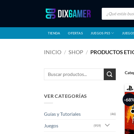
Saltar
Búsqueda
al
de
productos
contenido
TIENDA
OFERTAS
JUEGOS PS5
JUEGOS
INICIO
/
SHOP
/
PRODUCTOS ETI
Buscar
Cate
por:
VER CATEGORÍAS
-68
Guías y Tutoriales
(46)
Juegos
(959)