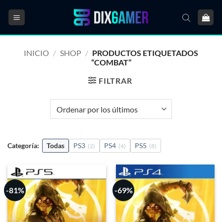
Saltar
al
contenido
INICIO
/
SHOP
/
PRODUCTOS ETIQUETADOS
“COMBAT”
FILTRAR
Categoría:
Todas
PS3
PS4
PS5
(2)
(4)
(8)
-81%
-69%