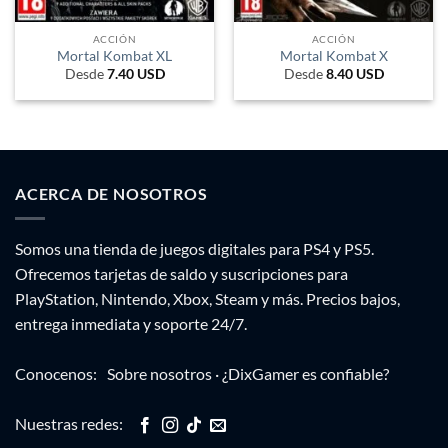
ACCIÓN
ACCIÓN
Mortal Kombat XL
Mortal Kombat X
Desde
7.40
USD
Desde
8.40
USD
ACERCA DE NOSOTROS
Somos una tienda de juegos digitales para PS4 y PS5.
Ofrecemos tarjetas de saldo y suscripciones para
PlayStation, Nintendo, Xbox, Steam y más. Precios bajos,
entrega inmediata y soporte 24/7.
Conocenos:
Sobre nosotros
·
¿DixGamer es confiable?
Nuestras redes: