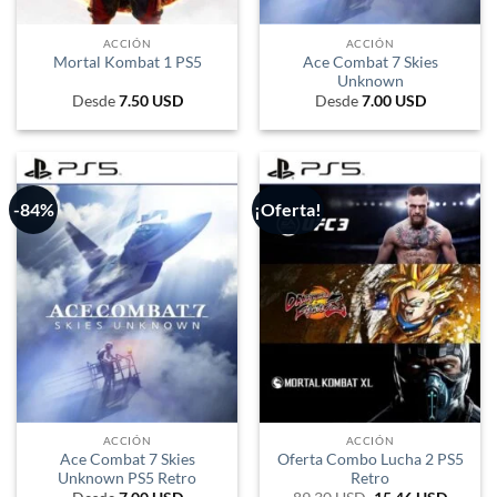
ACCIÓN
ACCIÓN
Ace Combat 7 Skies
Mortal Kombat 1 PS5
Unknown
Desde
7.50
USD
Desde
7.00
USD
-84%
¡Oferta!
ACCIÓN
ACCIÓN
Ace Combat 7 Skies
Oferta Combo Lucha 2 PS5
Unknown PS5 Retro
Retro