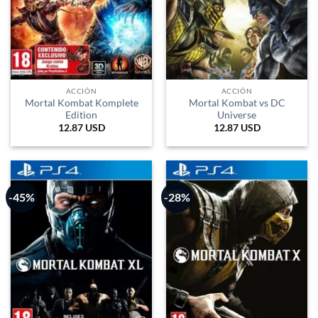
ACCIÓN
ACCIÓN
Mortal Kombat Komplete
Mortal Kombat vs DC
Edition
Universe
12.87
USD
12.87
USD
-45%
-28%