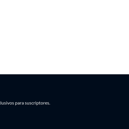
PEN
PYG
UYU
usivos para suscriptores.