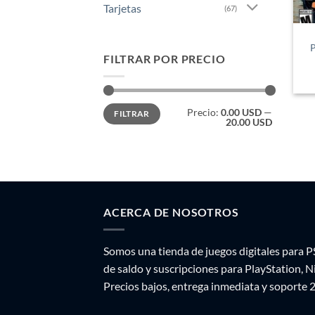
Tarjetas
(67)
P
FILTRAR POR PRECIO
Precio
Precio
Precio:
0.00 USD
—
FILTRAR
mínimo
máximo
20.00 USD
ACERCA DE NOSOTROS
Somos una tienda de juegos digitales para P
de saldo y suscripciones para PlayStation, 
Precios bajos, entrega inmediata y soporte 