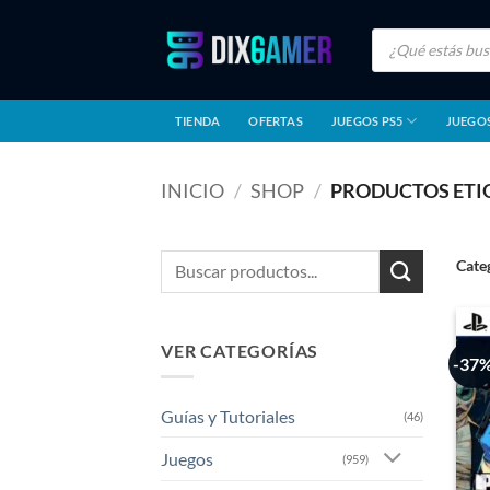
Saltar
Búsqueda
al
de
productos
contenido
TIENDA
OFERTAS
JUEGOS PS5
JUEGOS
INICIO
/
SHOP
/
PRODUCTOS ETI
Buscar
Cate
por:
VER CATEGORÍAS
-37
Guías y Tutoriales
(46)
Juegos
(959)