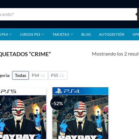
 PS4
JUEGOS PS3
TARJETAS
BLOG
AUTOGESTIÓN
OPI
Mostrando los 2 resu
QUETADOS “CRIME”
goría:
Todas
PS4
PS5
(1)
(1)
%
-52%