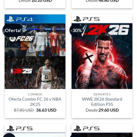
Desde
20.10
USD
Desde
48.60
USD
¡Oferta!
-30%
COMBOS
DEPORTES
Oferta Combo FC 26 y NBA
WWE 2K26 Standard
2K25
Edition PS5
87.80
USD
El
36.63
USD
El
Desde
29.60
USD
precio
precio
original
actual
era:
es:
3.789 UYU.
1.581 UYU.