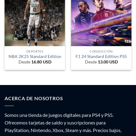
DEPORTES
CONDUCCIÓN
NBA 2K25 Standard Edition
F1 24 Standard Edition PS5
Desde
16.80
USD
Desde
13.00
USD
ACERCA DE NOSOTROS
Somos una tienda de juegos digitales para PS4 y PS5.
Ofrecemos tarjetas de saldo y suscripciones para
PlayStation, Nintendo, Xbox, Steam y más. Precios bajos,