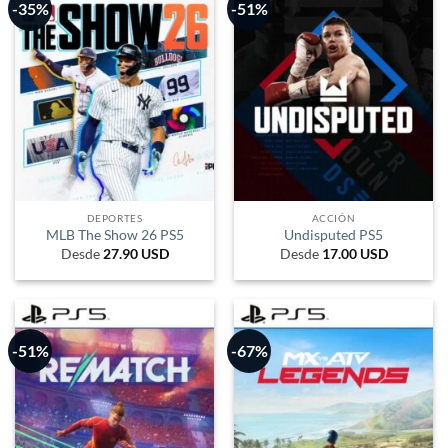
-35%
-51%
DEPORTES
ACCIÓN
MLB The Show 26 PS5
Undisputed PS5
Desde
27.90
USD
Desde
17.00
USD
-51%
-67%