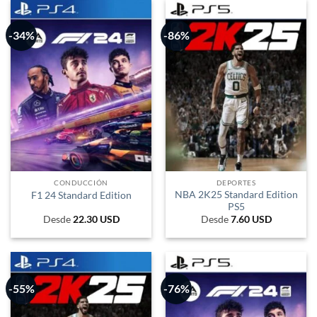
4.022 UYU.
751 UY
-34%
-86%
CONDUCCIÓN
DEPORTES
NBA 2K25 Standard Edition
F1 24 Standard Edition
PS5
Desde
22.30
USD
Desde
7.60
USD
-55%
-76%