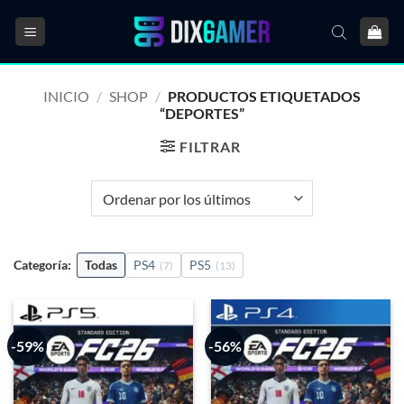
Saltar
al
contenido
INICIO
/
SHOP
/
PRODUCTOS ETIQUETADOS
“DEPORTES”
FILTRAR
Categoría:
Todas
PS4
PS5
(7)
(13)
-59%
-56%