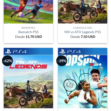
DEPORTES
CONDUCCIÓN
Rematch PS5
MX vs ATV Legends PS5
Desde
11.70
USD
Desde
7.50
USD
-62%
-39%