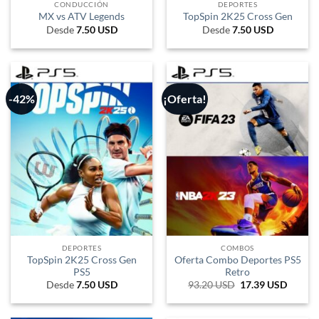
CONDUCCIÓN
DEPORTES
MX vs ATV Legends
TopSpin 2K25 Cross Gen
Desde
7.50
USD
Desde
7.50
USD
-42%
¡Oferta!
DEPORTES
COMBOS
TopSpin 2K25 Cross Gen
Oferta Combo Deportes PS5
PS5
Retro
Desde
7.50
USD
93.20
USD
El
17.39
USD
El
precio
precio
original
actual
era:
es: