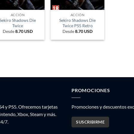
ACCIÓN
ACCIÓN
Sekiro Shadows Die
Sekiro Shadows Die
Twice
Twice PS5 Retro
Desde
8.70
USD
Desde
8.70
USD
PROMOCIONES
S4 y PS5. Ofrecemos tarjetas
Promociones y descuentos excl
Nintendo, Xbox, Steam y más.
24/7.
SUSCRIBIRME