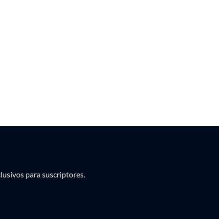
PEN
PYG
UYU
usivos para suscriptores.