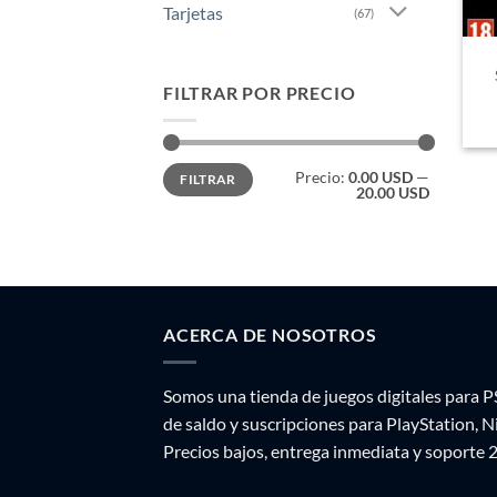
Tarjetas
(67)
FILTRAR POR PRECIO
Precio
Precio
Precio:
0.00 USD
—
FILTRAR
mínimo
máximo
20.00 USD
ACERCA DE NOSOTROS
Somos una tienda de juegos digitales para P
de saldo y suscripciones para PlayStation, 
Precios bajos, entrega inmediata y soporte 