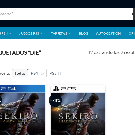
 PS4
JUEGOS PS3
TARJETAS
BLOG
AUTOGESTIÓN
OPI
Mostrando los 2 resu
UETADOS “DIE”
goría:
Todas
PS4
PS5
(1)
(1)
%
-74%