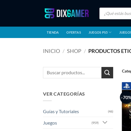
Saltar
Búsqueda
al
de
productos
contenido
TIENDA
OFERTAS
JUEGOS PS5
JUEGOS
INICIO
/
SHOP
/
PRODUCTOS ETIQ
Buscar
Cate
por:
VER CATEGORÍAS
-70
Guías y Tutoriales
(46)
Juegos
(959)