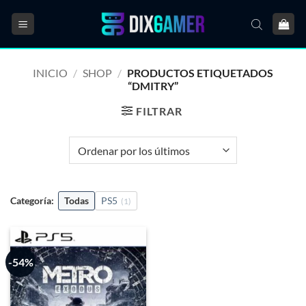
Saltar
al
contenido
INICIO
/
SHOP
/
PRODUCTOS ETIQUETADOS
“DMITRY”
FILTRAR
Categoría:
Todas
PS5
(1)
-54%