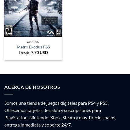
ACCIÓN
Metro Exodus PS5
Desde
7.70
USD
ACERCA DE NOSOTROS
Somos una tienda de juegos digitales para PS4 y PS5.
Ofrecemos tarjetas de saldo y suscripciones para
PlayStation, Nintendo, Xbox, Steam y más. Precios bajos,
entrega inmediata y soporte 24/7.