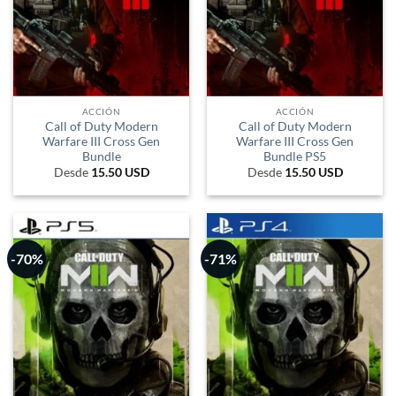
ACCIÓN
ACCIÓN
Call of Duty Modern
Call of Duty Modern
Warfare III Cross Gen
Warfare III Cross Gen
Bundle
Bundle PS5
Desde
15.50
USD
Desde
15.50
USD
-70%
-71%