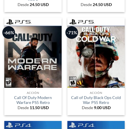
Desde
24.50
USD
Desde
24.50
USD
-66%
-71%
ACCIÓN
ACCIÓN
Call Of Duty Modern
Call of Duty Black Ops Cold
Warfare PS5 Retro
War PS5 Retro
Desde
11.50
USD
Desde
9.00
USD