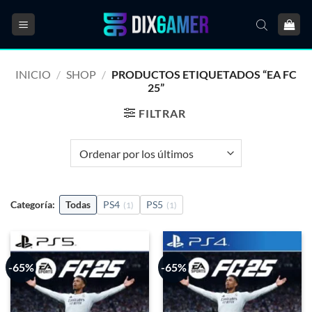
Saltar
al
contenido
INICIO
/
SHOP
/
PRODUCTOS ETIQUETADOS “EA FC
25”
FILTRAR
Categoría:
Todas
PS4
PS5
(1)
(1)
-65%
-65%