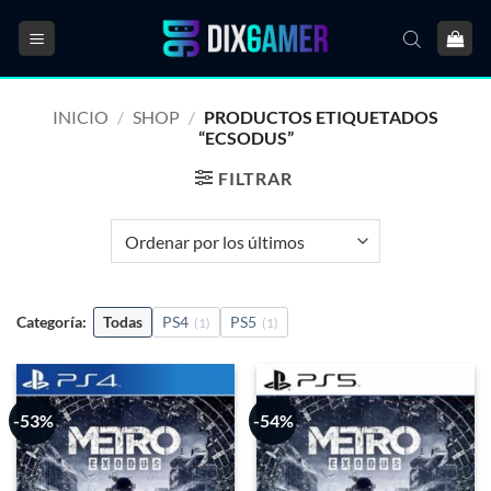
Saltar
al
contenido
INICIO
/
SHOP
/
PRODUCTOS ETIQUETADOS
“ECSODUS”
FILTRAR
Categoría:
Todas
PS4
PS5
(1)
(1)
-53%
-54%