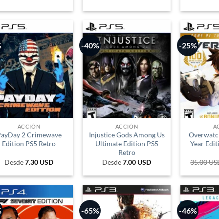
%
-40%
-25%
ACCIÓN
ACCIÓN
A
ayDay 2 Crimewave
Injustice Gods Among Us
Overwatc
Edition PS5 Retro
Ultimate Edition PS5
Year Edit
Retro
Desde
7.30
USD
Desde
7.00
USD
35.00
US
%
-65%
-46%