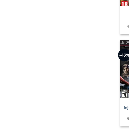
-49
In