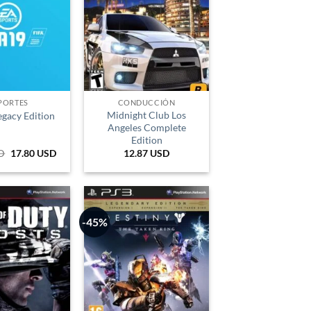
PORTES
CONDUCCIÓN
Midnight Club Los
egacy Edition
Angeles Complete
Edition
D
El
17.80
USD
El
12.87
USD
precio
precio
original
actual
era:
es:
110.982 COP.
59.682 COP.
-45%