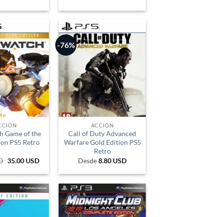
-76%
CCIÓN
ACCIÓN
h Game of the
Call of Duty Advanced
ion PS5 Retro
Warfare Gold Edition PS5
Retro
D
El
35.00
USD
El
Desde
8.80
USD
precio
precio
original
actual
era:
es:
156.247 COP.
117.353 COP.