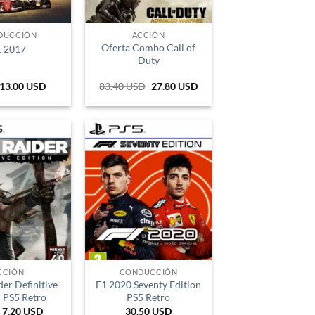
PEN
PYG
DUCCIÓN
ACCIÓN
Oferta Combo Call of
1 2017
UYU
Duty
13.00
USD
83.40
USD
El
27.80
USD
El
precio
precio
original
actual
era:
es:
279.635 COP.
79.297 COP.
CCIÓN
CONDUCCIÓN
er Definitive
F1 2020 Seventy Edition
n PS5 Retro
PS5 Retro
e
7.20
USD
30.50
USD