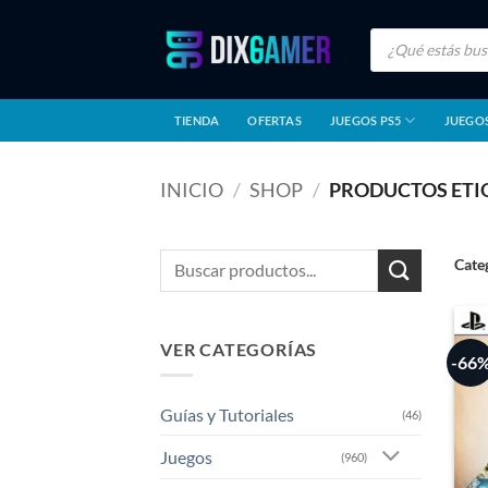
Saltar
Búsqueda
al
de
productos
contenido
TIENDA
OFERTAS
JUEGOS PS5
JUEGOS
INICIO
/
SHOP
/
PRODUCTOS ETI
Buscar
Cate
por:
VER CATEGORÍAS
-66
Guías y Tutoriales
(46)
Juegos
(960)