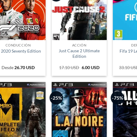
CONDUCCIÓN
ACCIÓN
DE
Just Cause 2 Ultimate
 2020 Seventy Edition
Fifa 19 L
Edition
Desde
26.70
USD
17.10
USD
El
6.00
USD
El
33.10
US
precio
precio
original
actual
era:
es:
57.335 COP.
20.118 COP.
%
-25%
-75%