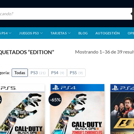
 PS4
JUEGOS PS3
TARJETAS
BLOG
AUTOGESTIÓN
OPI
Mostrando 1–36 de 39 resul
QUETADOS “EDITION”
goría:
Todas
PS3
PS4
PS5
(21)
(9)
(9)
%
-65%