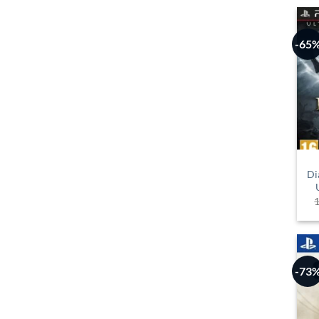
-65
Di
-73