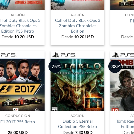
ACCIÓN
ACCIÓN
CON
ll of Duty Black Ops 3
Call of Duty Black Ops 3
F
Zombies Chronicles
Zombies Chronicles
Edition PS5 Retro
Edition
Desde
10.20
USD
Desde
10.20
USD
Desde
-75%
-38%
CONDUCCIÓN
ACCIÓN
A
Diablo 3 Eternal
Tomb Raid
F1 2017 PS5 Retro
Collection PS5 Retro
Editio
25.00
USD
Desde
7.30
USD
Desd