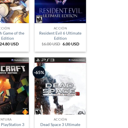
CCIÓN
ACCIÓN
h Game of the
Resident Evil 6 Ultimate
 Edition
Edition
24.80
USD
16.00
USD
El
6.00
USD
El
precio
precio
original
actual
era:
es:
53.647 COP.
20.118 COP.
-65%
ENTURA
ACCIÓN
 PlayStation 3
Dead Space 3 Ultimate