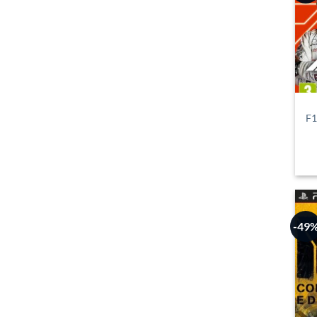
F1
-49