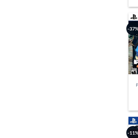
-37
P
-11