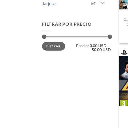
Tarjetas
(67)
Ca
FILTRAR POR PRECIO
Precio
Precio
Precio:
0.00 USD
—
FILTRAR
mínimo
máximo
50.00 USD