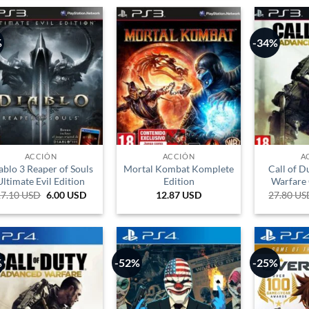
era:
es:
39.229 COP.
20.118 COP.
%
-34%
ACCIÓN
ACCIÓN
A
ablo 3 Reaper of Souls
Mortal Kombat Komplete
Call of 
Ultimate Evil Edition
Edition
Warfare 
17.10
USD
El
6.00
USD
El
12.87
USD
27.80
US
precio
precio
original
actual
era:
es:
57.335 COP.
20.118 COP.
%
-52%
-25%