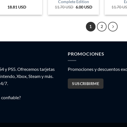
Complete Edition
E
18.81
USD
11.70
USD
El
6.00
USD
El
11.70
U
precio
precio
original
actual
era:
es:
39.229 COP.
20.118 COP.
1
2
PROMOCIONES
S4 y PS5. Ofrecemos tarjetas
Promociones y descuentos excl
Nintendo, Xbox, Steam y más.
24/7.
SUSCRIBIRME
 confiable?