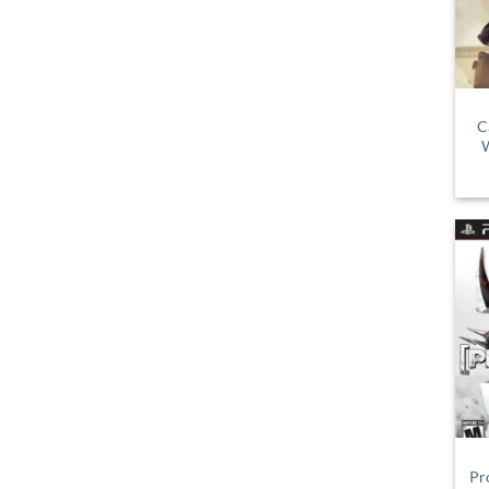
C
W
Pr