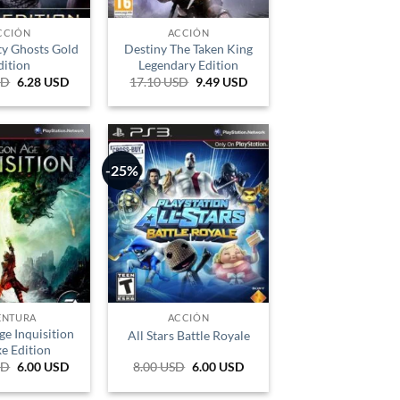
CCIÓN
ACCIÓN
ty Ghosts Gold
Destiny The Taken King
dition
Legendary Edition
SD
El
6.28
USD
El
17.10
USD
El
9.49
USD
El
precio
precio
precio
precio
original
actual
original
actual
era:
es:
era:
es:
84.159 COP.
21.056 COP.
57.335 COP.
31.819 COP.
-25%
ENTURA
ACCIÓN
e Inquisition
All Stars Battle Royale
e Edition
SD
El
6.00
USD
El
8.00
USD
El
6.00
USD
El
precio
precio
precio
precio
original
actual
original
actual