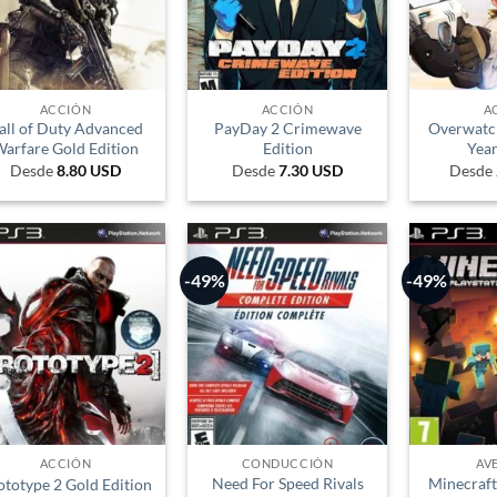
ACCIÓN
ACCIÓN
A
all of Duty Advanced
PayDay 2 Crimewave
Overwatc
arfare Gold Edition
Edition
Year
Desde
8.80
USD
Desde
7.30
USD
Desde
-49%
-49%
ACCIÓN
CONDUCCIÓN
AV
Need For Speed Rivals
Minecraft
ototype 2 Gold Edition