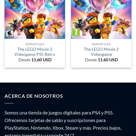
INFANTILES
INFANTILES
The LEGO Movie 2
The LEGO Movie 2
Videogame PS5 Retro
Videogame
Desde
11.60
USD
Desde
11.60
USD
ACERCA DE NOSOTROS
Somos una tienda de juegos digitales para PS4 y PS5.
Ofrecemos tarjetas de saldo y suscripciones para
PlayStation, Nintendo, Xbox, Steam y más. Precios bajos,
entrega inmediata y soporte 24/7.