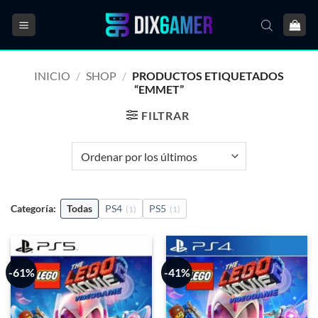
Saltar
al
contenido
INICIO
/
SHOP
/
PRODUCTOS ETIQUETADOS
“EMMET”
FILTRAR
Categoría:
Todas
PS4
PS5
(1)
(1)
-61%
-41%