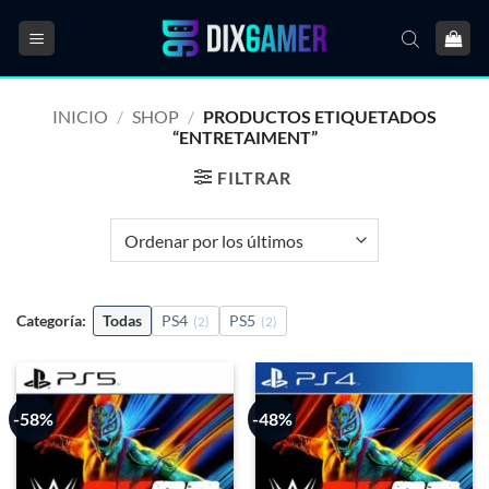
Saltar
al
contenido
INICIO
/
SHOP
/
PRODUCTOS ETIQUETADOS
“ENTRETAIMENT”
FILTRAR
Categoría:
Todas
PS4
PS5
(2)
(2)
-58%
-48%