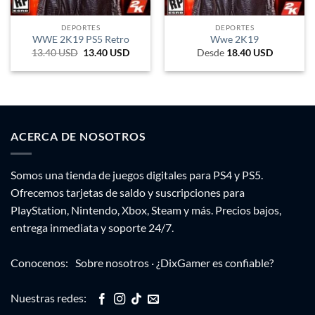
DEPORTES
DEPORTES
WWE 2K19 PS5 Retro
Wwe 2K19
13.40
USD
El
13.40
USD
El
Desde
18.40
USD
precio
precio
original
actual
era:
es:
46.60 USD.
13.40 USD.
ACERCA DE NOSOTROS
Somos una tienda de juegos digitales para PS4 y PS5.
Ofrecemos tarjetas de saldo y suscripciones para
PlayStation, Nintendo, Xbox, Steam y más. Precios bajos,
entrega inmediata y soporte 24/7.
Conocenos:
Sobre nosotros
·
¿DixGamer es confiable?
Nuestras redes: