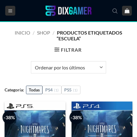
Saltar
al
contenido
INICIO
/
SHOP
/
PRODUCTOS ETIQUETADOS
“ESCUELA”
FILTRAR
Categoría:
Todas
PS4
PS5
(1)
(1)
-38%
-38%