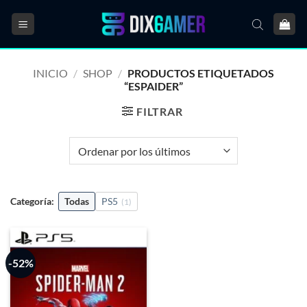
Saltar
al
contenido
INICIO
/
SHOP
/
PRODUCTOS ETIQUETADOS
“ESPAIDER”
FILTRAR
Categoría:
Todas
PS5
(1)
-52%