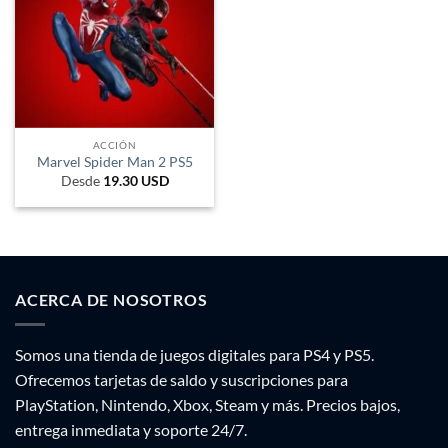
ACCIÓN
Marvel Spider Man 2 PS5
Desde
19.30
USD
ACERCA DE NOSOTROS
Somos una tienda de juegos digitales para PS4 y PS5.
Ofrecemos tarjetas de saldo y suscripciones para
PlayStation, Nintendo, Xbox, Steam y más. Precios bajos,
entrega inmediata y soporte 24/7.