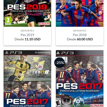
DEPORTES
DEPORTES
Pes 2019
Pes 2018
Desde
11.10
USD
Desde
60.00
USD
-25%