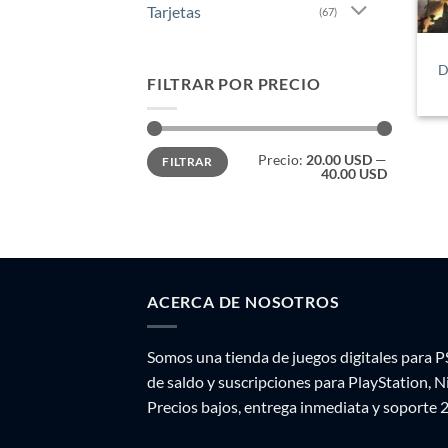
Tarjetas
(67)
D
FILTRAR POR PRECIO
Precio
Precio
Precio:
20.00 USD
—
FILTRAR
mínimo
máximo
40.00 USD
ACERCA DE NOSOTROS
Somos una tienda de juegos digitales para P
de saldo y suscripciones para PlayStation, 
Precios bajos, entrega inmediata y soporte 