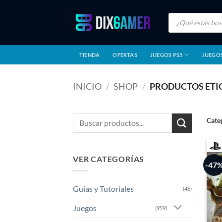
Saltar
Búsqueda
al
de
productos
contenido
TIENDA
OFERTAS
JUEGOS PS5
JUEGOS
INICIO
/
SHOP
/
PRODUCTOS ETI
Buscar
Cate
por:
VER CATEGORÍAS
-47
Guías y Tutoriales
(46)
Juegos
(959)