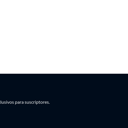
PEN
PYG
UYU
usivos para suscriptores.