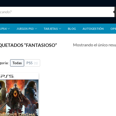
 PS4
JUEGOS PS3
TARJETAS
BLOG
AUTOGESTIÓN
OPI
Mostrando el único res
QUETADOS “FANTASIOSO”
goría:
Todas
PS5
(1)
%