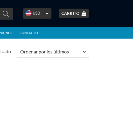
USD
CARRITO
ARS
NIONES
CONTACTO
BOB
BRL
ultado
CLP
COP
CRC
EUR
GBP
GTQ
MXN