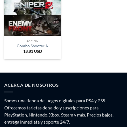
ACCIÓN
Combo Shooter A
18.81
USD
ACERCA DE NOSOTROS
Somos una tienda de juegos digitales para PS4 y PS5.
Ofrecemos tarjetas de saldo y suscripciones para
PlayStation, Nintendo, Xbox, Steam y más. Precios bajos,
entrega inmediata y soporte 24/7.