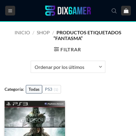
Saltar
al
contenido
INICIO
/
SHOP
/
PRODUCTOS ETIQUETADOS
“FANTASMA”
FILTRAR
Categoría:
Todas
PS3
(1)