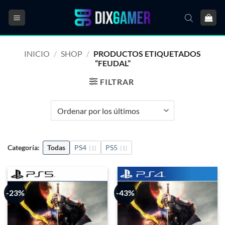
Saltar
al
contenido
INICIO
/
SHOP
/
PRODUCTOS ETIQUETADOS
“FEUDAL”
FILTRAR
Categoría:
Todas
PS4
PS5
(1)
(1)
-23%
-43%