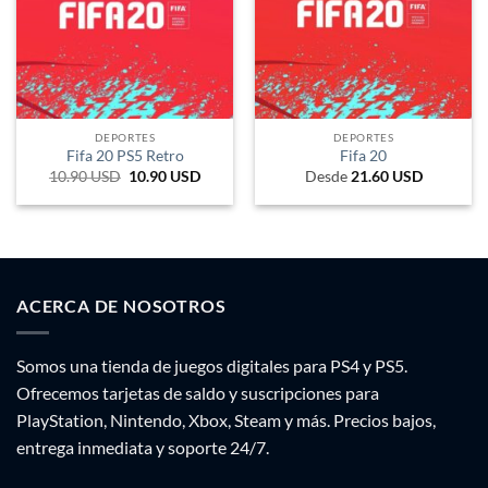
DEPORTES
DEPORTES
Fifa 20 PS5 Retro
Fifa 20
10.90
USD
El
10.90
USD
El
Desde
21.60
USD
precio
precio
original
actual
era:
es:
747 UYU.
470 UYU.
ACERCA DE NOSOTROS
Somos una tienda de juegos digitales para PS4 y PS5.
Ofrecemos tarjetas de saldo y suscripciones para
PlayStation, Nintendo, Xbox, Steam y más. Precios bajos,
entrega inmediata y soporte 24/7.