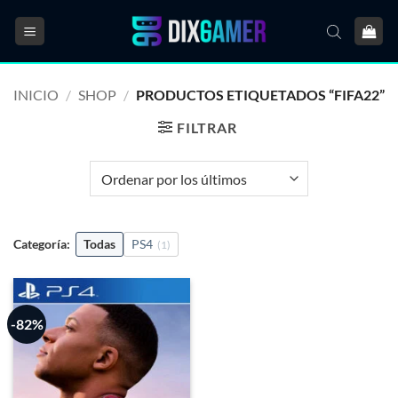
Saltar
al
contenido
INICIO
/
SHOP
/
PRODUCTOS ETIQUETADOS “FIFA22”
FILTRAR
Categoría:
Todas
PS4
(1)
-82%