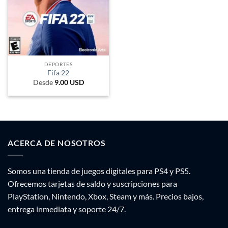
DEPORTES
Fifa 22
Desde
9.00
USD
ACERCA DE NOSOTROS
Somos una tienda de juegos digitales para PS4 y PS5.
Ofrecemos tarjetas de saldo y suscripciones para
PlayStation, Nintendo, Xbox, Steam y más. Precios bajos,
entrega inmediata y soporte 24/7.