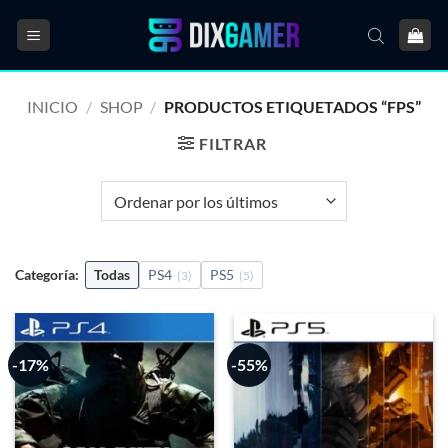
Saltar
al
contenido
INICIO
/
SHOP
/
PRODUCTOS ETIQUETADOS “FPS”
FILTRAR
Categoría:
Todas
PS4
PS5
(3)
(5)
-17%
-55%