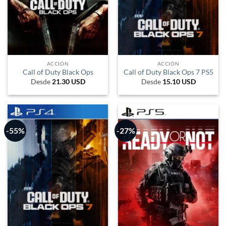
ACCIÓN
ACCIÓN
Call of Duty Black Ops
Call of Duty Black Ops 7 PS5
Desde
21.30
USD
Desde
15.10
USD
-55%
-27%