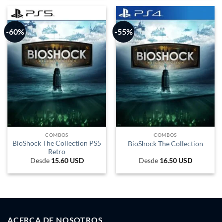
-60%
-55%
COMBOS
COMBOS
BioShock The Collection PS5
BioShock The Collection
Retro
Desde
15.60
USD
Desde
16.50
USD
ACERCA DE NOSOTROS