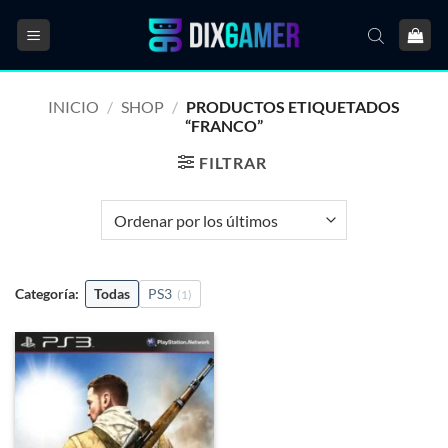
Saltar
al
contenido
INICIO
/
SHOP
/
PRODUCTOS ETIQUETADOS
“FRANCO”
FILTRAR
Categoría:
Todas
PS3
(1)