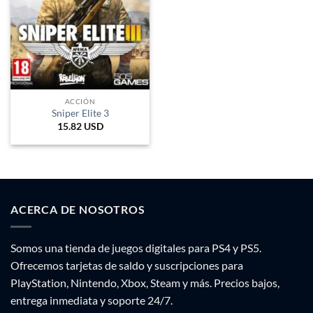
ACCIÓN
Sniper Elite 3
15.82
USD
ACERCA DE NOSOTROS
Somos una tienda de juegos digitales para PS4 y PS5.
Ofrecemos tarjetas de saldo y suscripciones para
PlayStation, Nintendo, Xbox, Steam y más. Precios bajos,
entrega inmediata y soporte 24/7.