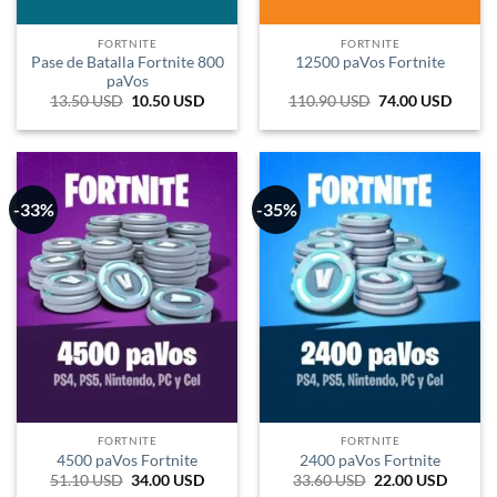
FORTNITE
FORTNITE
Pase de Batalla Fortnite 800
12500 paVos Fortnite
paVos
13.50
USD
El
10.50
USD
El
110.90
USD
El
74.00
USD
El
precio
precio
precio
precio
original
actual
original
actual
era:
es:
era:
es:
45.061 COP.
35.047 COP.
370.167 COP.
247.0
-33%
-35%
FORTNITE
FORTNITE
4500 paVos Fortnite
2400 paVos Fortnite
51.10
USD
El
34.00
USD
El
33.60
USD
El
22.00
USD
El
precio
precio
precio
precio