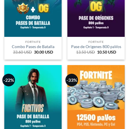
FORTNITE
FORTNITE
Combo Pases de Batalla
Pase de Origenes 800 paVos
33.60
USD
El
30.00
USD
El
13.50
USD
El
10.50
USD
El
precio
precio
precio
precio
original
actual
original
actual
era:
es:
era:
es:
112.152 COP.
100.135 COP.
45.061 COP.
35.047
-22%
-33%