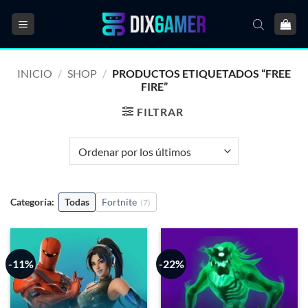
Saltar
al
contenido
INICIO
/
SHOP
/
PRODUCTOS ETIQUETADOS “FREE
FIRE”
FILTRAR
Categoría:
Todas
Fortnite
(7)
-11%
-22%