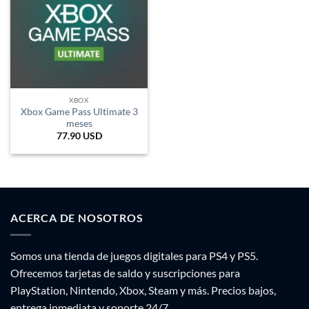
XBOX
Xbox Game Pass Ultimate 3
meses
77.90
USD
ACERCA DE NOSOTROS
Somos una tienda de juegos digitales para PS4 y PS5.
Ofrecemos tarjetas de saldo y suscripciones para
PlayStation, Nintendo, Xbox, Steam y más. Precios bajos,
entrega inmediata y soporte 24/7.