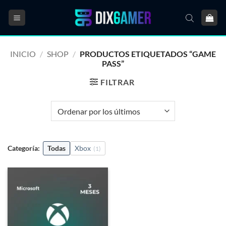
Saltar
al
contenido
INICIO
/
SHOP
/
PRODUCTOS ETIQUETADOS “GAME
PASS”
FILTRAR
Categoría:
Todas
Xbox
(1)