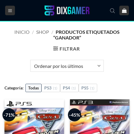
Saltar
al
contenido
INICIO
/
SHOP
/
PRODUCTOS ETIQUETADOS
“GANADOR”
FILTRAR
Categoría:
Todas
PS3
PS4
PS5
(1)
(1)
(1)
-71%
-45%