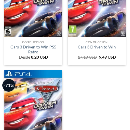
CONDUCCIÓN
CONDUCCIÓN
Cars 3 Driven to Win PS5
Cars 3 Driven to Win
Retro
Desde
8.20
USD
17.10
USD
El
9.49
USD
El
precio
precio
original
actual
era:
es:
17.10 USD.
9.49 US
-71%